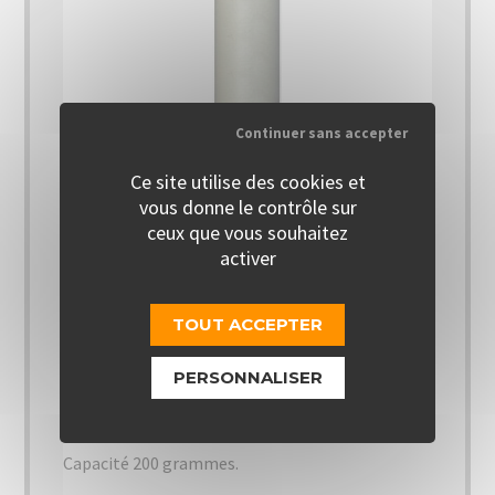
Continuer sans accepter
Ce site utilise des cookies et
vous donne le contrôle sur
Les cookies nous permettent d'offrir nos
services. En utilisant nos services, vous
ceux que vous souhaitez
Cartouche CO² 200 gr Ø
acceptez notre utilisation des cookies.
activer
40 mm
OK
TOUT ACCEPTER
En stock
En savoir plus
PERSONNALISER
Cartouche de CO² neuve pour système de
désenfumage pneumatique.
Capacité 200 grammes.