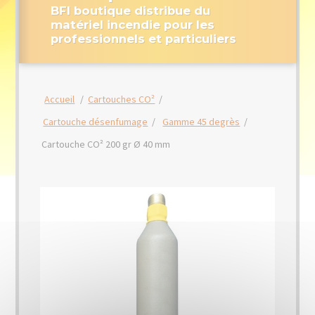
BFI boutique distribue du
matériel incendie pour les
professionnels et particuliers
Accueil
/
Cartouches CO²
/
Cartouche désenfumage
/
Gamme 45 degrès
/
Cartouche CO² 200 gr Ø 40 mm