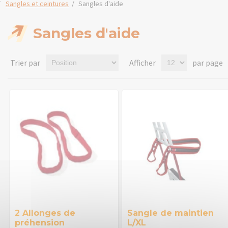
/
Sangles et ceintures
/
Sangles d'aide
Sangles d'aide
Trier par
Afficher
par page
2 Allonges de
Sangle de maintien
préhension
L/XL