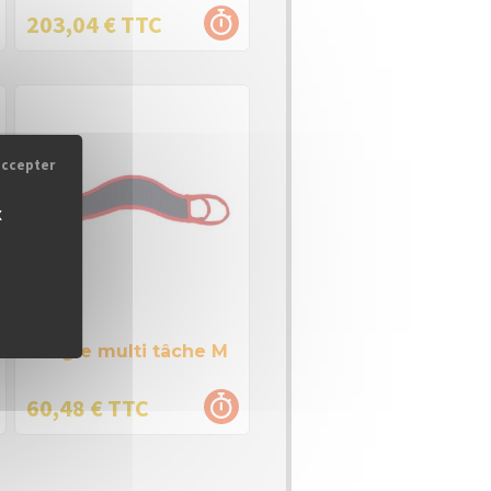
203,04 € TTC
accepter
x
Sangle multi tâche M
60,48 € TTC