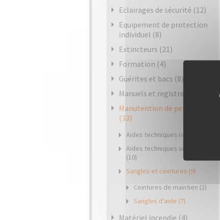
Eclairages de sécurité (12)
Equipement de protection
individuel (8)
Extincteurs (21)
Formation (4)
Guérites et bacs (8)
Manuels et registres (6)
Manutention de personnes
(33)
Aides techniques rigides (14)
Aides techniques souples
(10)
Sangles et ceintures (9)
Ceintures de maintien (2)
Sangles d'aide (7)
Matériel incendie (4)