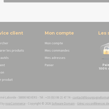
vice client
Mon compte
Les 
rcher
Mon compte
rer les produits
Mes commandes
autés
Mes adresses
ent
Panier
Pai
100% 
son
r produit
dmé Laborde - 58000 NEVERS - Tél : +33 (0)3 86 21 47 74 -
contact@bourgogneformati
d by
nopCommerce
-
Copyright © 2026
Software Domain
-
Gérez vos préférences d