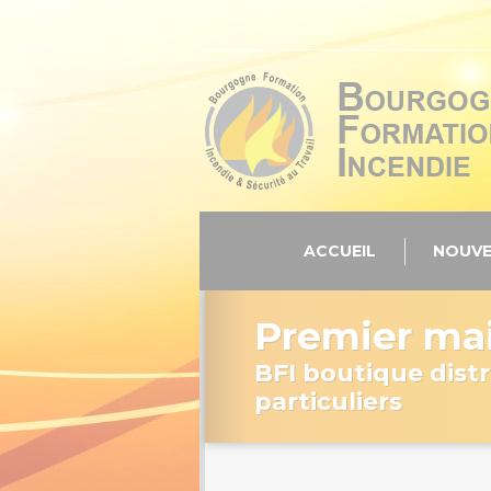
Panneau de gestion des cookies
ACCUEIL
NOUVE
Premier mai
BFI boutique distr
particuliers