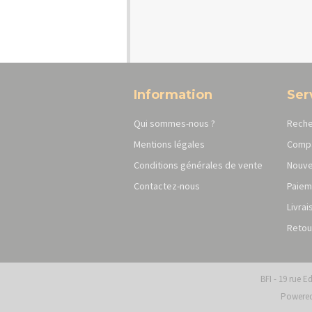
Information
Ser
Qui sommes-nous ?
Reche
Mentions légales
Compa
Conditions générales de vente
Nouve
Contactez-nous
Paiem
Livrai
Retou
BFI - 19 rue E
Powere