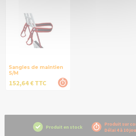
Sangles de maintien
S/M
152,64 € TTC
Produit sur 
Produit en stock
Délai 4 à 10 jo