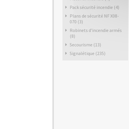
Pack sécurité incendie (4)
Plans de sécurité NF X08-
070 (3)
Robinets d'incendie armés
(8)
Secourisme (13)
Signalétique (235)