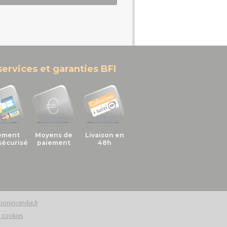
services et garanties BFI
ement
Moyens de
Livaison en
sécurisé
paiement
48h
onincendie.fr
e cookies