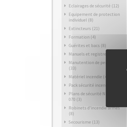
Eclairages de sécurité (12)
Equipement de protection
individuel (8)
Extincteurs (21)
Formation (4)
Guérites et bacs (8)
Manuels et registres (6)
Manutention de personnes
(33)
Matériel incendie (4)
Pack sécurité incendie (4)
Plans de sécurité NF X08-
070 (3)
Robinets d'incendie armés
(8)
Secourisme (13)