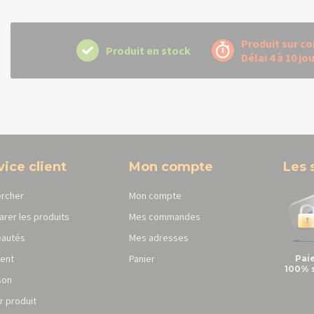
Produit sur 
Produit en stock
Délai 4 à 10 jo
vice client
Mon compte
Les 
rcher
Mon compte
rer les produits
Mes commandes
autés
Mes adresses
ent
Panier
Pai
100% 
son
r produit