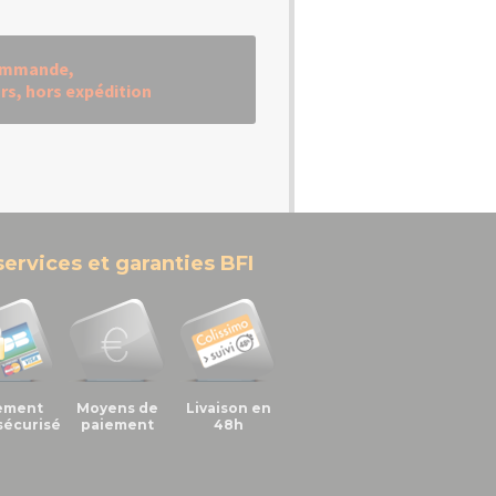
commande,
urs, hors expédition
services et garanties BFI
ement
Moyens de
Livaison en
sécurisé
paiement
48h