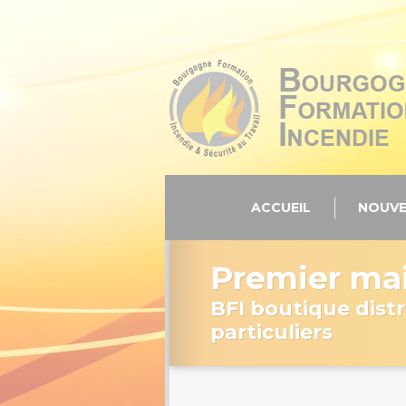
Panneau de gestion des cookies
ACCUEIL
NOUVE
Premier mai
BFI boutique distr
particuliers