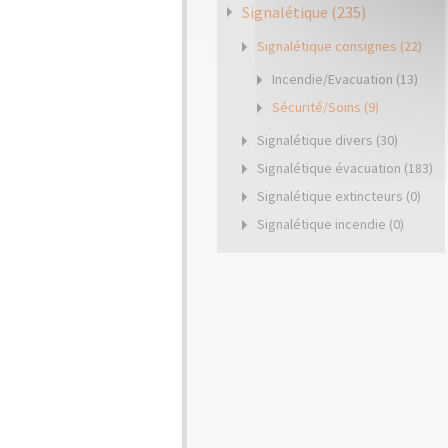
Signalétique (235)
Signalétique consignes (22)
Incendie/Evacuation (13)
Sécurité/Soins (9)
Signalétique divers (30)
Signalétique évacuation (183)
Signalétique extincteurs (0)
Signalétique incendie (0)