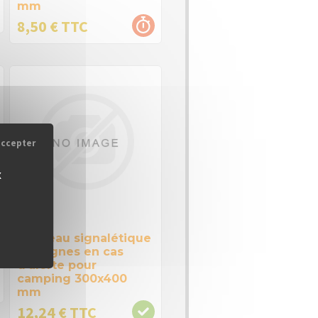
mm
8,50 € TTC
accepter
x
Panneau signalétique
consignes en cas
d'alerte pour
camping 300x400
mm
12,24 € TTC