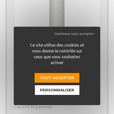
Continuer sans accepter
Ce site utilise des cookies et
vous donne le contrôle sur
Les cookies nous permettent d'offrir nos
Cartouche CO² 80 gr Ø 50
services. En utilisant nos services, vous
ceux que vous souhaitez
mm
acceptez notre utilisation des cookies.
activer
OK
En stock
TOUT ACCEPTER
En savoir plus
Cartouche de CO² neuve pour système de
PERSONNALISER
désenfumage pneumatique.
Capacité 80 grammes.