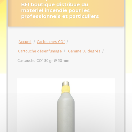
BFI boutique distribue du
matériel incendie pour les
professionnels et particuliers
Accueil
/
Cartouches CO²
/
Cartouche désenfumage
/
Gamme 93 degrès
/
Cartouche CO² 80 gr Ø 50 mm