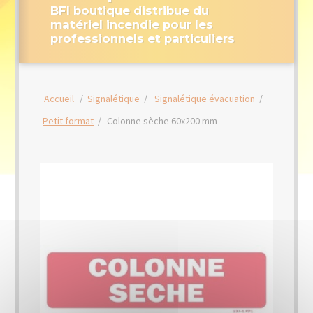
BFI boutique distribue du
matériel incendie pour les
professionnels et particuliers
Accueil
/
Signalétique
/
Signalétique évacuation
/
Petit format
/
Colonne sèche 60x200 mm