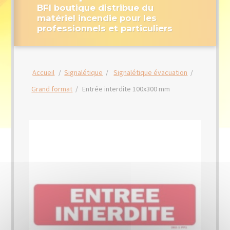
BFI boutique distribue du
matériel incendie pour les
professionnels et particuliers
Accueil
/
Signalétique
/
Signalétique évacuation
/
Grand format
/
Entrée interdite 100x300 mm