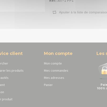
Réf:
307-1 PP1
Ajouter à la liste de comparaiso
vice client
Mon compte
Les 
rcher
Mon compte
rer les produits
Mes commandes
autés
Mes adresses
ent
Panier
Pai
100% 
son
r produit