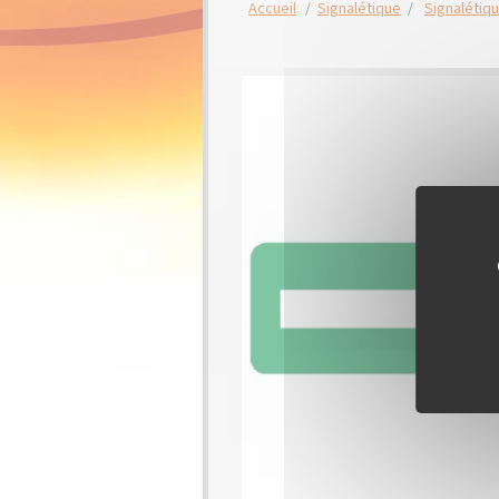
Accueil
/
Signalétique
/
Signalétiq