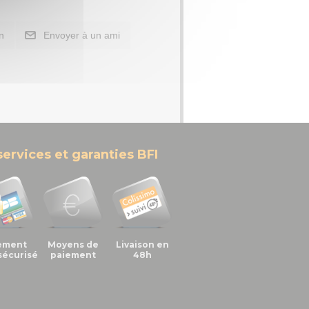
n
Envoyer à un ami
services et garanties BFI
ement
Moyens de
Livaison en
sécurisé
paiement
48h