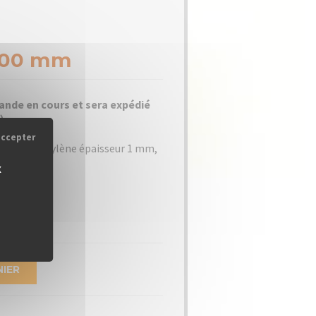
300 mm
ande en cours et sera expédié
)
accepter
F polypropylène épaisseur 1 mm,
x
NIER