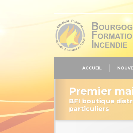
Panneau de gestion des cookies
ACCUEIL
NOUVE
Premier mai
BFI boutique distr
particuliers