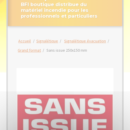
BFI boutique distribue du
matériel incendie pour les
professionnels et particuliers
Accueil
/
Signalétique
/
Signalétique évacuation
/
Grand format
/
Sans issue 250x150 mm